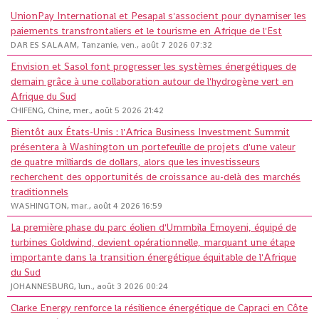
UnionPay International et Pesapal s'associent pour dynamiser les
paiements transfrontaliers et le tourisme en Afrique de l'Est
DAR ES SALAAM, Tanzanie, ven., août 7 2026 07:32
Envision et Sasol font progresser les systèmes énergétiques de
demain grâce à une collaboration autour de l'hydrogène vert en
Afrique du Sud
CHIFENG, Chine, mer., août 5 2026 21:42
Bientôt aux États-Unis : l'Africa Business Investment Summit
présentera à Washington un portefeuille de projets d'une valeur
de quatre milliards de dollars, alors que les investisseurs
recherchent des opportunités de croissance au-delà des marchés
traditionnels
WASHINGTON, mar., août 4 2026 16:59
La première phase du parc éolien d'Ummbila Emoyeni, équipé de
turbines Goldwind, devient opérationnelle, marquant une étape
importante dans la transition énergétique équitable de l'Afrique
du Sud
JOHANNESBURG, lun., août 3 2026 00:24
Clarke Energy renforce la résilience énergétique de Capraci en Côte