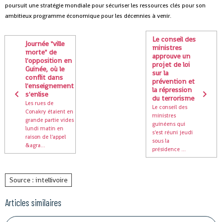
poursuit une stratégie mondiale pour sécuriser les ressources clés pour son
ambitieux programme économique pour les décennies à venir.
Le conseil des
Journée "ville
ministres
morte" de
approuve un
l'opposition en
projet de loi
Guinée, où le
sur la
conflit dans
prévention et
l'enseignement
la répression
s'enlise
du terrorisme
Les rues de
Le conseil des
Conakry étaient en
ministres
grande partie vides
guinéens qui
lundi matin en
s'est réuni jeudi
raison de l'appel
sous la
&agra...
présidence ...
Source : intellivoire
Articles similaires