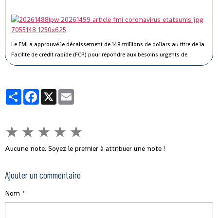
Le FMI a approuvé le décaissement de 148 millions de dollars au titre de la
Facilité de crédit rapide (FCR) pour répondre aux besoins urgents de
balance des paiements et de financement budgétaire résultant de la
pandémie de COVID-19.
Partager
Facebook
X
Email
★
★
★
★
★
Aucune note. Soyez le premier à attribuer une note !
Ajouter un commentaire
Nom