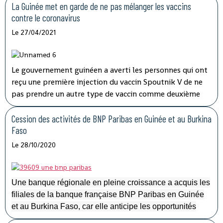
La Guinée met en garde de ne pas mélanger les vaccins
contre le coronavirus
Le 27/04/2021
Le gouvernement guinéen a averti les personnes qui ont
reçu une première injection du vaccin Spoutnik V de ne
pas prendre un autre type de vaccin comme deuxième
dose, même si une expédition du fabricant russe est
confrontée à un retard.
Cession des activités de BNP Paribas en Guinée et au Burkina
Faso
Le 28/10/2020
Une banque régionale en pleine croissance a acquis les
filiales de la banque française BNP Paribas en Guinée
et au Burkina Faso, car elle anticipe les opportunités
commerciales de la ZLECAf (Zone de libre-échange