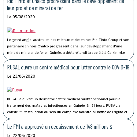
Rio Tinto et Chalco progressent dans le développement de
leur projet de minerai de fer
Le 05/08/2020
Le géant anglo-australien des métaux et des mines Rio Tinto Group et son
partenaire chinois Chalco progressent dans leur développement d’une
mine de minerai de fer en Guinée, a déclaré lundi la société à Caixin.
«Le
projet de minerai de fer de Simandou (blocs 3 et 4) en Guinée progresse
alors que nous collaborons avec nos partenaires pour optimiser le projet»,
RUSAL ouvre un centre médical pour lutter contre le COVID-19
a déclaré la société.
Le 23/06/2020
RUSAL a ouvert un deuxième centre médical multifonctionnel pour le
traitement des maladies infectieuses en Guinée.
En 21 jours, RUSAL a
construit l’installation au sein du complexe bauxite-alumine de Friguia et
se prépare à accueillir des patients atteints de COVID-19.
Le FMI a approuvé un décaissement de 148 millions $
Le 22/06/2020