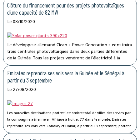
Clôture du financement pour des projets photovoltaïques
continentale africaine)
.
d’une capacité de 82 MW
Le 08/10/2020
Le développeur allemand Clean « Power Generation » construira
trois centrales photovoltaïques dans deux parties différentes
de la Guinée. Tous les projets vendront de l’électricité à la
société d’État Électricité De Guinée.
Emirates reprendra ses vols vers la Guinée et le Sénégal à
partir du 3 septembre
Le 27/08/2020
Les nouvelles destinations portent le nombre total de villes desservies par
la compagnie aérienne en Afrique à huit et 77 dans le monde.
Emirates
reprendra ses vols vers Conakry et Dakar, à partir du 3 septembre, portant
à huit le nombre total de villes desservies par la compagnie aérienne en
Afrique.