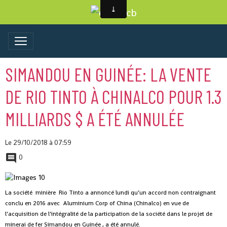
SIMANDOU EN GUINÉE: LA VENTE
DE RIO TINTO À CHINALCO POUR 1.3
MILLIARDS $ A ÉTÉ ANNULÉE
Le 29/10/2018
à 07:59
0
La société minière Rio Tinto a annoncé lundi qu’un accord non contraignant
conclu en 2016 avec Aluminium Corp of China (Chinalco) en vue de
l’acquisition de l’intégralité de la participation de la société dans le projet de
minerai de fer Simandou en Guinée , a été annulé.