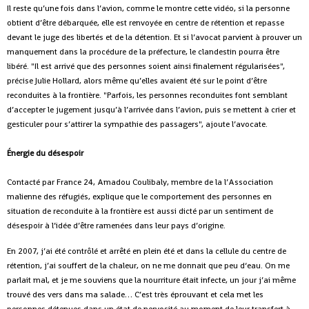
Il reste qu’une fois dans l’avion, comme le montre cette vidéo, si la personne
obtient d’être débarquée, elle est renvoyée en centre de rétention et repasse
devant le juge des libertés et de la détention. Et si l’avocat parvient à prouver un
manquement dans la procédure de la préfecture, le clandestin pourra être
libéré. "Il est arrivé que des personnes soient ainsi finalement régularisées",
précise Julie Hollard, alors même qu’elles avaient été sur le point d’être
reconduites à la frontière. "Parfois, les personnes reconduites font semblant
d’accepter le jugement jusqu’à l’arrivée dans l’avion, puis se mettent à crier et
gesticuler pour s’attirer la sympathie des passagers", ajoute l’avocate.
Énergie du désespoir
Contacté par France 24, Amadou Coulibaly, membre de la l’Association
malienne des réfugiés, explique que le comportement des personnes en
situation de reconduite à la frontière est aussi dicté par un sentiment de
désespoir à l’idée d’être ramenées dans leur pays d’origine.
En 2007, j’ai été contrôlé et arrêté en plein été et dans la cellule du centre de
rétention, j’ai souffert de la chaleur, on ne me donnait que peu d‘eau. On me
parlait mal, et je me souviens que la nourriture était infecte, un jour j’ai même
trouvé des vers dans ma salade… C’est très éprouvant et cela met les