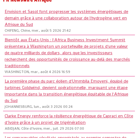
Envision et Sasol font progresser les systèmes énergétiques de
demain grâce à une collaboration autour de l'hydrogène vert en
Afrique du Sud
CHIFENG, Chine, mer., août 5 2026 21:42
Bientôt aux États-Unis : l'Africa Business Investment Summit
présentera à Washington un portefeuille de projets d'une valeur
de quatre milliards de dollars, alors que les investisseurs
recherchent des opportunités de croissance au-delà des marchés
traditionnels
WASHINGTON, mar., août 4 2026 16:59
La première phase du parc éolien d'Ummbila Emoyeni, équipé de
turbines Goldwind, devient opérationnelle, marquant une étape
importante dans la transition énergétique équitable de l'Afrique
du Sud
JOHANNESBURG, lun., août 3 2026 00:24
Clarke Energy renforce la résilience énergétique de Capraci en Côte
d'Ivoire grâce à un projet de trigénération
ABIDJAN, Côte d'Ivoire, mer., juil. 29 2026 07:00
Les remarquables résultats enregistrés au premier semestre de