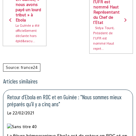
l’UFR est
nous avons
nommé Haut
payé un lourd
Représentant
tribut » à
du Chef de
Ebola
l’Etat
La Guinée a été
Sidya Touré,
officiellement
Président de
déclarée hors
l’UFR est
épid&eacu...
nommé Haut
repré...
Source: france24
Articles similaires
Retour d’Ebola en RDC et en Guinée : "Nous sommes mieux
préparés qu’il y a cinq ans"
Le 22/02/2021
La fièvre hémorragique Ebola est de retour en RDC et en