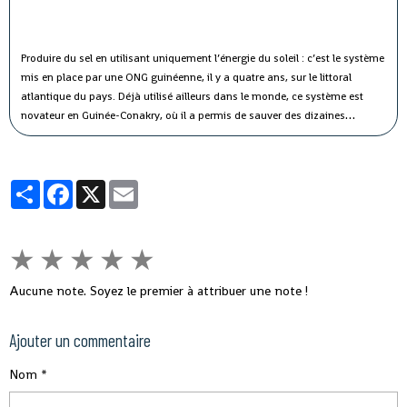
Produire du sel en utilisant uniquement l’énergie du soleil : c’est le système
mis en place par une ONG guinéenne, il y a quatre ans, sur le littoral
atlantique du pays. Déjà utilisé ailleurs dans le monde, ce système est
novateur en Guinée-Conakry, où il a permis de sauver des dizaines
d’hectares de forêt. Tout en augmentant la production de sel.
Partager
Facebook
X
Email
★
★
★
★
★
Aucune note. Soyez le premier à attribuer une note !
Ajouter un commentaire
Nom