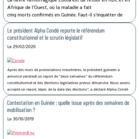
Afrique de l'Ouest, où la maladie a fait
cinq morts confirmés en Guinée. Faut-il s'inquiéter de
cette nouvelle flambée de cas ? Comment s'organise la
riposte des autorités ? Éléments de réponse avec John
Le président Alpha Condé reporte le référendum
Johnson, référent vaccination et réponse aux épidémies
constitutionnel et le scrutin législatif
pour Médecins Sans Frontières (MSF).
Le 29/02/2020
Après des mois de protestations meurtrières, le président guinéen a
annoncé vendredi un report de "deux semaines" du référendum
constitutionnel et des élections législatives prévus dimanche.
Nous avons
accepté un report, léger, de la date des élections", a déclaré Alpha Condé
dans une intervention à la télévision nationale.
Contestation en Guinée : quelle issue après des semaines de
mobilisation ?
Le 30/10/2019