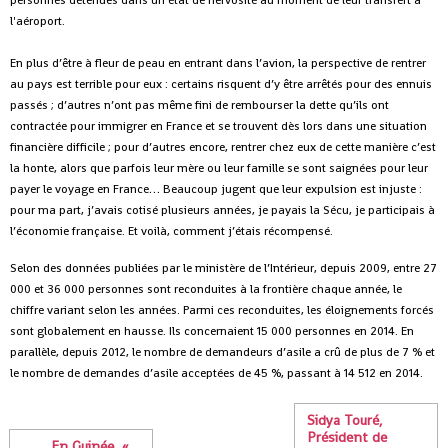
personnes détenues dans un état de nervosité au moment de leur transfert à
l'aéroport.
En plus d’être à fleur de peau en entrant dans l’avion, la perspective de rentrer
au pays est terrible pour eux : certains risquent d’y être arrêtés pour des ennuis
passés ; d’autres n’ont pas même fini de rembourser la dette qu’ils ont
contractée pour immigrer en France et se trouvent dès lors dans une situation
financière difficile ; pour d’autres encore, rentrer chez eux de cette manière c’est
la honte, alors que parfois leur mère ou leur famille se sont saignées pour leur
payer le voyage en France… Beaucoup jugent que leur expulsion est injuste :
pour ma part, j’avais cotisé plusieurs années, je payais la Sécu, je participais à
l’économie française. Et voilà, comment j’étais récompensé.
Selon des données publiées par le ministère de l’Intérieur, depuis 2009, entre 27
000 et 36 000 personnes sont reconduites à la frontière chaque année, le
chiffre variant selon les années. Parmi ces reconduites, les éloignements forcés
sont globalement en hausse. Ils concernaient 15 000 personnes en 2014. En
parallèle, depuis 2012, le nombre de demandeurs d’asile a crû de plus de 7 % et
le nombre de demandes d’asile acceptées de 45 %, passant à 14 512 en 2014.
Sidya Touré,
Président de
En Guinée, «