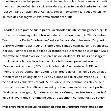
frontière peut s’avérer payant : une vidéo postée sur les réseaux sociaux mardi,
montre un jeune Guinéen se débattre alors que des forces de l’ordre tentent de
l’asseoir dans un avion pour Conakry. Son comportement lui vaut d’obtenir le
soutien des passagers et d’être finalement débarqué.
La vidéo a été postée sur le profil Facebook d’un utilisateur guinéen, qui la
présente comme ayant été tournée dans un avion reliant, le 28 décembre,
l’aéroport de Paris-Charles-de-Gaulle et la capitale guinéenne. On y voit
d’abord l’homme assis sur un siège d’une rangée centrale, tenu et encerclé
par deux officiers de la police aux frontières qui tentent de le calmer. Mais
l’homme se débat avec de plus en plus de virulence. Plusieurs passagers,
dont certains filment la scène avec leur téléphone, prennent son parti :
"Doucement les gars !", "C’est un être humain !" entend-on. À 1’12, un
membre du personnel de l’avion fait un geste de la main en direction des
officiers et dit en anglais "Nous ne voulons pas qu’il vole avec nous […] Il
ne peut pas venir dans ce vol". Sur quoi, le jeune homme se relève, joue
des coudes avec les officiers, avant que l’un d’eux ne le prenne à partie :
"Maintenant t’as gagné, tu descends, tu te calmes, t’arrêtes tes conneries",
lui dit-il, avant que l’homme ne soit effectivement conduit hors de l’avion.
mes chers frères et sœurs, je besoin de vous pour prendre votre temps pour