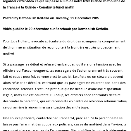
regarder cette vidéo ce qui se passe à l'un de notre frère Guinée en mouche de
la France à la Guinée - Conakry le lundi matin
Posted by Damba Ish Kerfalla on Tuesday, 29 December 2015
Vidéo publiée le 29 décembre sur Facebook par Damba Ish Kerfalla.
Pour Julie Hollard, avocate spécialiste du droit des étrangers, le comportement
de l’homme en situation de reconduite à la frontière est très probablement
motivé :
Si le passager se débat et refuse d’embarquer, qu’il y a une tension avec les
officiers qui l’accompagnent, les passagers de l’avion prennent très souvent
fait et cause pour lui, comme c’est le cas ici. Le pilote ou un steward peuvent
alors refuser de décoller, estimant que les passagers ne voleront pas dans des
conditions sereines. C’est une pratique qui ne découle d’aucune disposition
légale, mais elle est courante. Du coup, les officiers sont contraints de faire
descendre la personne, qui est reconduite en centre de rétention administrative,
ce qui amène à réexaminer sa situation devant le juge.
Une source policière, contactée par France 24, précise : "Si la personne ne se
laisse pas faire, met des coups aux policiers, casse du matériel dans l’avion, le
personnel n’acceptera pas de l’embarquer. Rien n’oblige la police à obtempérer,